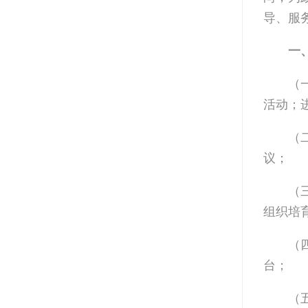
导、服
一
（
活动；
（
议；
（
组织培
（
台；
（