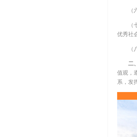
（
（
优秀社
（
二
值观，
系，发